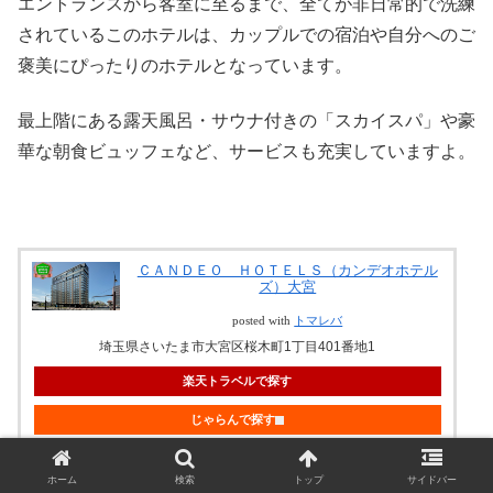
エントランスから客室に至るまで、全てが非日常的で洗練
されているこのホテルは、カップルでの宿泊や自分へのご
褒美にぴったりのホテルとなっています。
最上階にある露天風呂・サウナ付きの「スカイスパ」や豪
華な朝食ビュッフェなど、サービスも充実していますよ。
ＣＡＮＤＥＯ ＨＯＴＥＬＳ（カンデオホテル
ズ）大宮
posted with
トマレバ
埼玉県さいたま市大宮区桜木町1丁目401番地1
楽天トラベルで探す
じゃらんで探す
JTBで探す
ホーム
検索
トップ
サイドバー