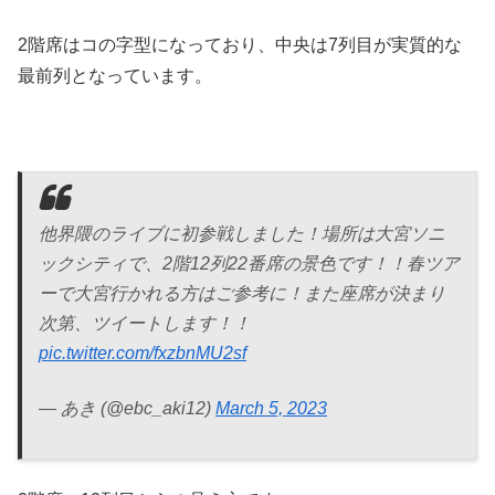
2階席はコの字型になっており、中央は7列目が実質的な
最前列となっています。
他界隈のライブに初参戦しました！場所は大宮ソニ
ックシティで、2階12列22番席の景色です！！春ツア
ーで大宮行かれる方はご参考に！また座席が決まり
次第、ツイートします！！
pic.twitter.com/fxzbnMU2sf
— あき (@ebc_aki12)
March 5, 2023