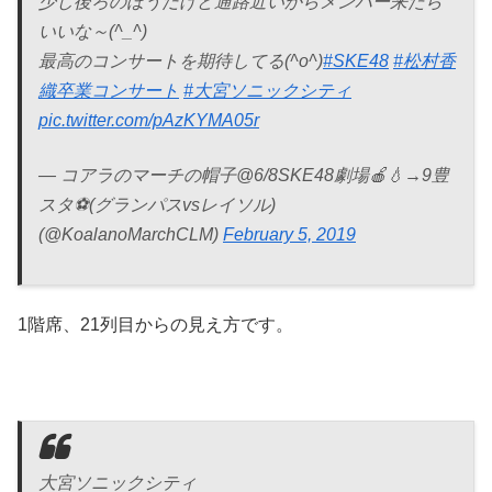
少し後ろのほうだけど通路近いからメンバー来たら
いいな～(^_^)
最高のコンサートを期待してる(^o^)
#SKE48
#松村香
織卒業コンサート
#大宮ソニックシティ
pic.twitter.com/pAzKYMA05r
— コアラのマーチの帽子@6/8SKE48劇場🍎💧→9豊
スタ⚽(グランパスvsレイソル)
(@KoalanoMarchCLM)
February 5, 2019
1階席、21列目からの見え方です。
大宮ソニックシティ