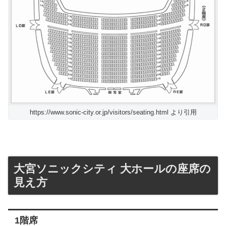
https://www.sonic-city.or.jp/visitors/seating.html より引用
大宮ソニックシティ 大ホールの座席の
見え方
1階席