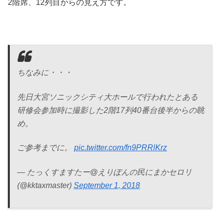
2階席、12列目からの見え方です。
ちなみに・・・
先日大宮ソニックシティ大ホールで行われたとある
研修会参加時に撮影した2階17列40番台後半からの眺
め。
ご参考までに。
pic.twitter.com/fn9PRRlKrz
— たっくすますたー@えりぽんの民にまかセロリ
(@kktaxmaster)
September 1, 2018