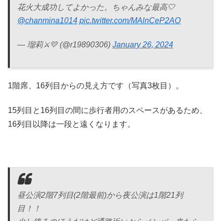
花火大成功してよかった。ちゃんみな最高🤍
@chanmina1014
pic.twitter.com/MAlnCeP2AO
— 瑠莉⚔️💛 (@r19890306)
January 26, 2024
1階席、16列目からの見え方です（写真3枚目）。
15列目と16列目の間に歩行者用のスペースがあるため、
16列目以降は一段と遠くなります。
昼公演2階7列目(2階最前)から夜公演は1階21列
目！！