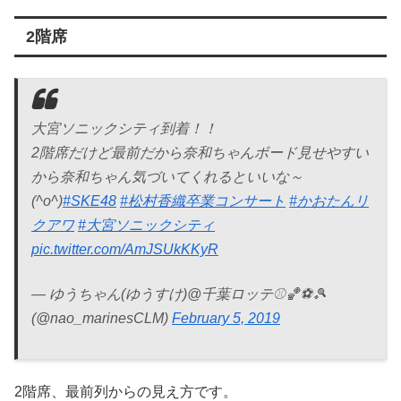
2階席
大宮ソニックシティ到着！！
2階席だけど最前だから奈和ちゃんボード見せやすい
から奈和ちゃん気づいてくれるといいな～
(^o^)
#SKE48
#松村香織卒業コンサート
#かおたんリ
クアワ
#大宮ソニックシティ
pic.twitter.com/AmJSUkKKyR
— ゆうちゃん(ゆうすけ)@千葉ロッテ⚾🏀⚽🎾
(@nao_marinesCLM)
February 5, 2019
2階席、最前列からの見え方です。