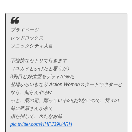
プライベーツ
レッドロックス
ソニックシティ大宮
不愉快なセトリで行きます
（ユカイとかけたと思うが）
8列目と好位置をゲット出来た
登場からいきなり Action Womanスタートでキターと
なり、知らんやろw
っと、案の定、踊っているのは少ないので、我々の
前に延原さんが来て
指を指して、来たなお前
pic.twitter.com/HHPJ39U4RH