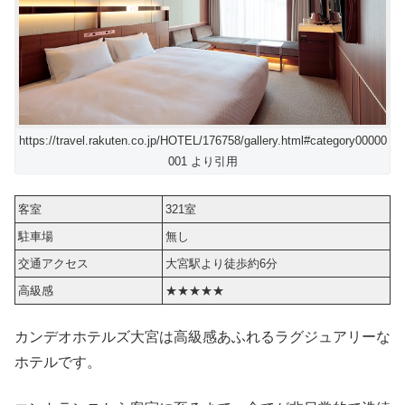
https://travel.rakuten.co.jp/HOTEL/176758/gallery.html#category00000
001 より引用
客室
321室
駐車場
無し
交通アクセス
大宮駅より徒歩約6分
高級感
★★★★★
カンデオホテルズ大宮は高級感あふれるラグジュアリーな
ホテルです。