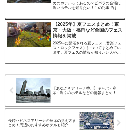
めのホテルってあるの？ビバラの会場に
近いホテルを知りたい！この記事では上
記のような人のために、おすすめの宿泊
先を厳選して紹介しています。会場から
アクセスの良いホテルや、安い宿泊料金
【2025年】夏フェスまとめ！東
フェス
で泊まれるホテル、高級感...
京・大阪・福岡など全国のフェス
情報を掲載
2025年に開催される夏フェス（音楽フェ
ス・ロックフェス）についてまとめてい
ます。夏フェスの情報が知りたい人や、
どの夏フェスに行こうか悩んでいる人
は、ぜひ参考にしてください。2025年7
月に行われる夏フェス（京都）京都大作
戦2025開催日程...
【あなぶきアリーナ香川】キャパ・座
席・近くのホテルなどの情報まとめ！
長崎ハピネスアリーナの座席の見え方ま
とめ！周辺のおすすめホテルも紹介