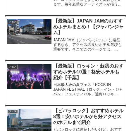
ます。毎年豪華なアーティストが揃う夏
フェスは、猛暑を吹き飛ばす最高のイベ
ントと言えます。ぜひこのページを参考
にして、自分に合った夏フェスに参戦し
【最新版】JAPAN JAMのおすす
フェス
ましょう！7月（京...
めホテルまとめ！【ジャパンジャ
ム】
JAPAN JAM（ジャパンジャム）に遠征
するなら、アクセスの良いホテル選びも
重要です。そこでこのページでは、
JAPAN JAMに複数回参加している筆者
が、周辺のおすすめホテルについて詳し
く解説していきます。最適なホテルを見
【最新版】ロッキン・蘇我のおす
フェス
つけて、JAPA...
すめホテル10選！格安ホテルも
紹介【千葉】
日本最大級の夏フェス「ROCK IN
JAPAN FESTIVAL（ロック・イン・ジャ
パン・フェスティバル、通称ロッキ
ン）」。2022年に国営ひたち海浜公園か
ら千葉市蘇我スポーツ公園に会場を移転
したロッキンですが、遠征勢が気になる
【ビバラロック】おすすめホテル
フェス
のが周辺の...
8選！安いホテルから好アクセス
のホテルまで紹介
ビバラロックに遠征したいけど、おすす