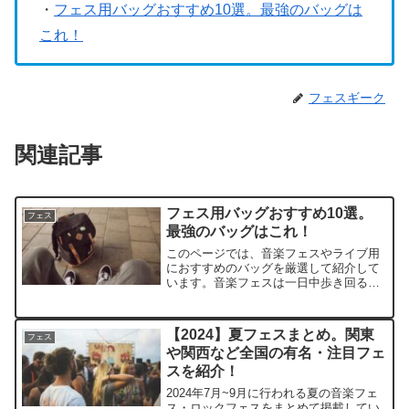
・
フェス用バッグおすすめ10選。最強のバッグは
これ！
フェスギーク
関連記事
フェス用バッグおすすめ10選。
フェス
最強のバッグはこれ！
このページでは、音楽フェスやライブ用
におすすめのバッグを厳選して紹介して
います。音楽フェスは一日中歩き回るの
で、適切なバッグ選びが重要です。おし
ゃれで実用的なバッグを選べば、フェス
がさらに楽しくなること間違いなしで
【2024】夏フェスまとめ。関東
フェス
す。他にも、「どの種類のバ...
や関西など全国の有名・注目フェ
スを紹介！
2024年7月~9月に行われる夏の音楽フェ
ス・ロックフェスをまとめて掲載してい