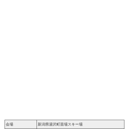
会場
新潟県湯沢町苗場スキー場