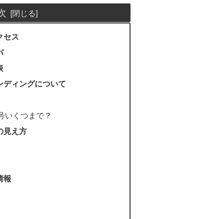
次
アクセス
パ
表
のスタンディングについて
号いくつまで？
座席の見え方
備情報